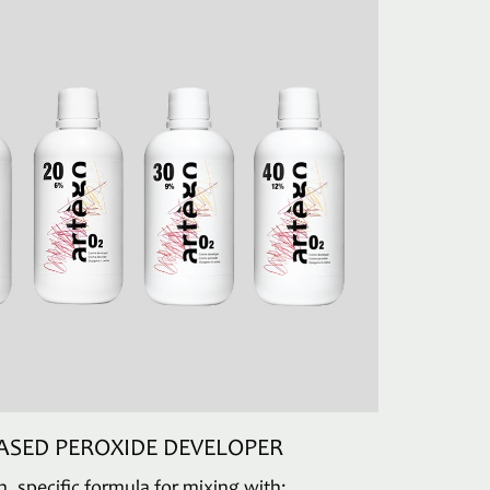
ASED PEROXIDE DEVELOPER
 specific formula for mixing with: