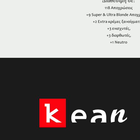
Διαθέσιμη σε:
118 Αποχρώσεις
+9 Super & Ultra Blonde Αποχ
+2 Extra κρέμες ξανοίγματ
+3 ενισχυτές,
+3 διορθωτές,
+1 Neutro