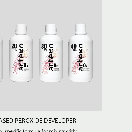
ASED PEROXIDE DEVELOPER
 specific formula for mixing with: