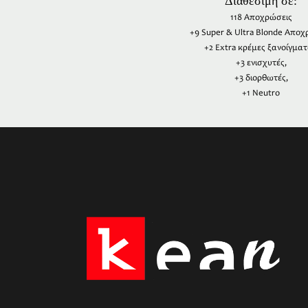
Διαθέσιμη σε:
118 Αποχρώσεις
+9 Super & Ultra Blonde Αποχ
+2 Extra κρέμες ξανοίγματ
+3 ενισχυτές,
+3 διορθωτές,
+1 Neutro