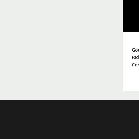
Goo
Ric
Con